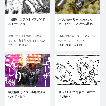
「妖怪」はアウトドアガイド
バブルからリーマンショッ
のトークネタ
ク、アウトドアブーム終わ…
現地に住んで日常的に自然を見
日本におけるアウトドアブーム
るのと、都市部で暮らすものが
のターニングポイント、
野外に一時期滞在して…
POPEYE創刊が昭和51…
観光振興はイコール地域活性
サンテレビの再放送、朝アニ
化って本当？
メは強い