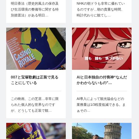
明日香法（歴史的風土の保存及
NHKの朝ドラも非常に優れてい
び生活環境の整備等に関する特
るのですが…朝の貴重な時間、
別措置法）がある明日…
時計代わりに観てし…
007と宝塚歌劇は正装で見る
AIと日本独自の付喪神“なんだ
ことにしている
かわからないもの”…
この映画、この芝居…非常に限
AI導入によって観光協会などの
られた個人的な世界なのです
業務量は1/3程度低減できる。ま
が、どうしても正装で観…
ぁその…