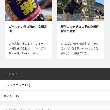
ゴールデン紫は万能、常用醤
新型コロナ感染…零細企業経
油
営者の憂鬱
大分県臼杵市にあるフンドーキ
もしあなたが企業経営者、そし
ン醤油株式会社の「ゴールデン
てそれが自営業レベルの小さな
紫」が味わい深く、実…
会社だった場合で新型…
コメント
トラックバック ( 0 )
コメント ( 0 )