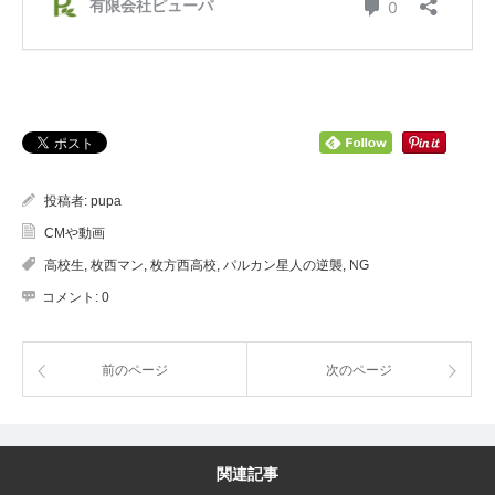
投稿者:
pupa
CMや動画
高校生
,
枚西マン
,
枚方西高校
,
パルカン星人の逆襲
,
NG
コメント:
0
前のページ
次のページ
関連記事