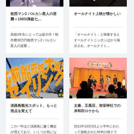
枚西マン2 パルカン星人の逆
オールナイト上映が懐かしい
襲＜1985/弾超七…
高校2年生にとっては超大作！制
「オールナイト」と検索すると
作費38万円枚西マン2 パルカン
オールナイトニッポンばかり掲
星人の逆襲…
示され、オールナイト…
淡路島観光スポット、もっと
太秦、五風荘、弥栄神社での
視点を変えて
岸和田ロケから
この一年ほど淡路島に趣く機会
2011年10月3日より半年にわた
が増えており、いくつか気にな
って放映されたNHKの朝ドラ