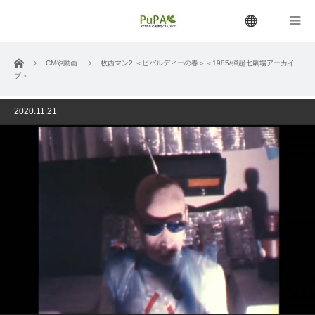
menu
ホーム
CMや動画
枚西マン2 ＜ビバルディーの春＞＜1985/弾超七劇場アーカイ
ブ＞
2020.11.21