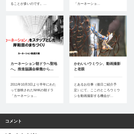
ることが多いのです。…
「カーネーショ…
カーネーション朝ドラへ聖地
かわいいウミウシ、動画撮影
へ。推進協議会稼働から…
と老眼
2011年10月3日より半年にわた
とあるお仕事（後日ご紹介予
って放映されたNHKの朝ドラ
定）にて、ここのところウミウ
「カーネーショ…
シを動画撮影する機会が…
コメント