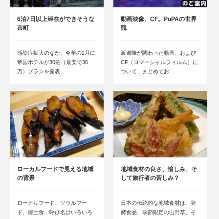
6泊7日以上滞在ができそうな
動画映像、CF。PuPAの世界
市町
観
感染症拡大のなか、今年の2月に
渡邉隆が関わった動画、および
帝国ホテルが30泊（最安で36
CF（コマーシャルフィルム）に
万）プランを発表…
ついて、まとめてお…
ローカルフードで見える地域
地域食材の良さ、愉しみ、そ
の背景
して旅行者の苦しみ？
ローカルフード、ソウルフー
日本の伝統的な地域食材は、発
ド、郷土食…呼び名はいろいろ
酵食品、季節限定の山野草、そ