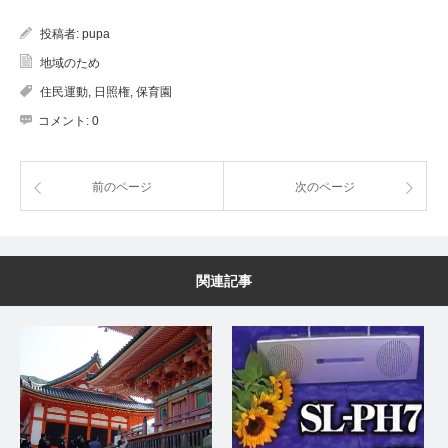
投稿者:
pupa
地域のため
住民運動
,
日照権
,
保育園
コメント:
0
前のページ
次のページ
関連記事