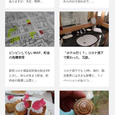
ありますが、大正、昭和…
れらのかけ合わせで、…
ピンピンしてないMAP、町会
「ホテル行く？」コロナ渦下
の危機管理
で変わった、冗談。
新型コロナ感染症対策が続き2年
コロナ渦下でもう3年。旅行、観
と少し。自らが住まう町会、町
光業界には大きな影響と、イノ
内会の風通しは悪く…
ベーションがありつ…