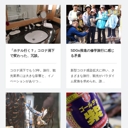
「ホテル行く？」コロナ渦下
SDGs推進の修学旅行に感じ
で変わった、冗談。
る矛盾
コロナ渦下でもう3年。旅行、観
新型コロナ感染拡大に伴い、さ
光業界には大きな影響と、イノ
まざまな旅行、観光がパラダイ
ベーションがありつ…
ム変換を求められ、誰…