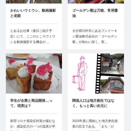
かわいいウミウシ、動画撮影
ゴールデン紫は万能、常用醤
と老眼
油
とあるお仕事（後日ご紹介予
大分県臼杵市にあるフンドーキ
定）にて、ここのところウミウ
ン醤油株式会社の「ゴールデン
シを動画撮影する機会が…
紫」が味わい深く、実…
学生が企業と商品開発…っ
関係人口は地方創生ではな
て、現実は？
く、もっと高い次元に
新型コロナ感染症対策が緩むな
2015年度に開始した地方創生政
か、感染拡大の一つの温床が学
策の目玉である、「まち・ひ