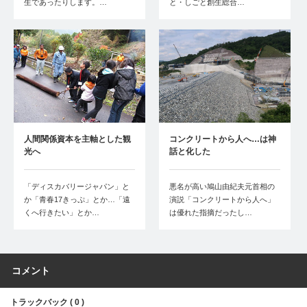
生であったりします。…
と・しごと創生総合…
人間関係資本を主軸とした観
コンクリートから人へ…は神
光へ
話と化した
「ディスカバリージャパン」と
悪名が高い鳩山由紀夫元首相の
か「青春17きっぷ」とか…「遠
演説「コンクリートから人へ」
くへ行きたい」とか…
は優れた指摘だったし…
コメント
トラックバック ( 0 )